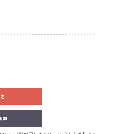
れる
追加