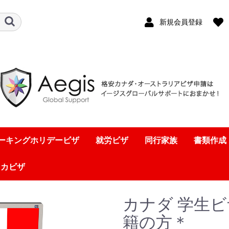
新規会員登録
ーキングホリデービザ
就労ビザ
同行家族
書類作成
リカビザ
カナダ 学生ビ
籍の方＊