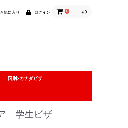
0
￥0
お気に入り
ログイン
国別>カナダビザ
ア 学生ビザ