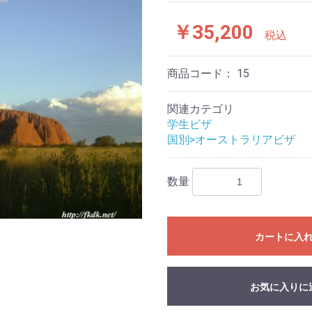
￥35,200
税込
商品コード：
15
関連カテゴリ
学生ビザ
国別>オーストラリアビザ
数量
カートに入
お気に入りに