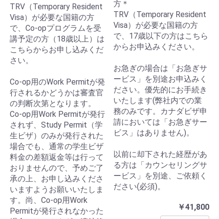
方＊
TRV（Temporary Resident
TRV（Temporary Resident
Visa）が必要な国籍の方
Visa）が必要な国籍の方
で、Co-opプログラムを受
で、17歳以下の方はこちら
講予定の方（18歳以上）は
からお申込みください。
こちらからお申し込みくだ
さい。
お急ぎの場合は「お急ぎサ
ービス」を別途お申込みく
Co-op用のWork Permitが発
ださい。優先的にお手続き
行されるかどうかは審査官
いたします(弊社内での業
の判断次第となります。
務のみです。カナダビザ申
Co-op用Work Permitが発行
請においては「お急ぎサー
されず、Study Permit（学
ビス」はありません)。
生ビザ）のみが発行された
場合でも、通常の学生ビザ
以前に却下された経歴があ
料金の差額返金等は行って
る方は「カウンセリングサ
おりませんので、予めご了
ービス」を別途、ご依頼く
承の上、お申し込みくださ
ださい(必須)。
いますようお願いいたしま
す。尚、Co-op用Work
￥41,800
Permitが発行されなかった