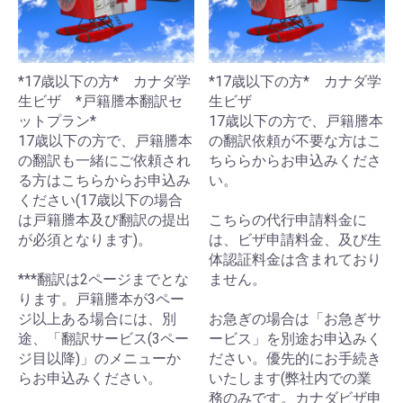
*17歳以下の方* カナダ学
*17歳以下の方* カナダ学
生ビザ *戸籍謄本翻訳セ
生ビザ
ットプラン*
17歳以下の方で、戸籍謄本
17歳以下の方で、戸籍謄本
の翻訳依頼が不要な方はこ
の翻訳も一緒にご依頼され
ちららからお申込みくださ
る方はこちらからお申込み
い。
ください(17歳以下の場合
は戸籍謄本及び翻訳の提出
こちらの代行申請料金に
が必須となります)。
は、ビザ申請料金、及び生
体認証料金は含まれており
***翻訳は2ページまでとな
ません。
ります。戸籍謄本が3ペー
ジ以上ある場合には、別
お急ぎの場合は「お急ぎサ
途、「翻訳サービス(3ペー
ービス」を別途お申込みく
ジ目以降)」のメニューか
ださい。優先的にお手続き
らお申込みください。
いたします(弊社内での業
務のみです。カナダビザ申