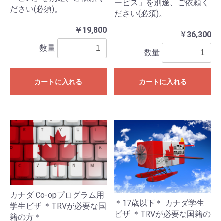
ービス」を別途、ご依頼く
ださい(必須)。
ださい(必須)。
￥19,800
￥36,300
数量
数量
カートに入れる
カートに入れる
カナダ Co-opプログラム用
＊17歳以下＊ カナダ学生
学生ビザ ＊TRVが必要な国
ビザ ＊TRVが必要な国籍の
籍の方＊