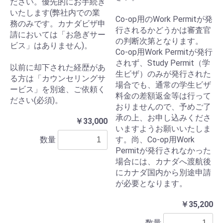
ださい。優先的にお手続き
いたします(弊社内での業
Co-op用のWork Permitが発
務のみです。カナダビザ申
行されるかどうかは審査官
請においては「お急ぎサー
の判断次第となります。
ビス」はありません)。
Co-op用Work Permitが発行
されず、Study Permit（学
以前に却下された経歴があ
生ビザ）のみが発行された
る方は「カウンセリングサ
場合でも、通常の学生ビザ
ービス」を別途、ご依頼く
料金の差額返金等は行って
ださい(必須)。
おりませんので、予めご了
承の上、お申し込みくださ
￥33,000
いますようお願いいたしま
数量
す。尚、Co-op用Work
Permitが発行されなかった
場合には、カナダへ渡航後
にカナダ国内から別途申請
が必要となります。
￥35,200
数量