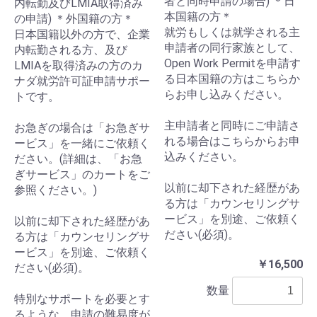
者と同時申請の場合) ＊日
内転勤及びLMIA取得済み
本国籍の方＊
の申請) ＊外国籍の方＊
就労もしくは就学される主
日本国籍以外の方で、企業
申請者の同行家族として、
内転勤される方、及び
Open Work Permitを申請す
LMIAを取得済みの方のカ
る日本国籍の方はこちらか
ナダ就労許可証申請サポー
らお申し込みください。
トです。
主申請者と同時にご申請さ
お急ぎの場合は「お急ぎサ
れる場合はこちらからお申
ービス」を一緒にご依頼く
込みください。
ださい。(詳細は、「お急
ぎサービス」のカートをご
以前に却下された経歴があ
参照ください。)
る方は「カウンセリングサ
ービス」を別途、ご依頼く
以前に却下された経歴があ
ださい(必須)。
る方は「カウンセリングサ
ービス」を別途、ご依頼く
￥16,500
ださい(必須)。
数量
特別なサポートを必要とす
るような、申請の難易度が