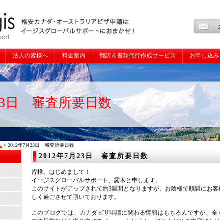
法人の皆様へ
料金案内
翻訳＆書類代行作成サービス
お申し込み
月23日 審査所要日数
ム
> 2012年7月23日 審査所要日数
2012年7月23日 審査所要日数
皆様、はじめまして！
イージスグローバルサポート、露木と申します。
このサイトがアップされて約3週間となりますが、お陰様で順調にお客
しく過ごさせて頂いております。
このブログでは、カナダビザ申請に関わる情報はもちろんですが、全