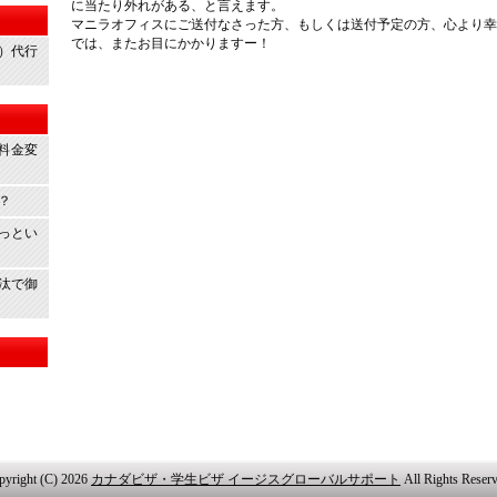
に当たり外れがある、と言えます。
マニラオフィスにご送付なさった方、もしくは送付予定の方、心より幸
では、またお目にかかりますー！
）代行
ト料金変
め？
あっとい
沙汰で御
pyright (C) 2026
カナダビザ・学生ビザ イージスグローバルサポート
All Rights Reserv