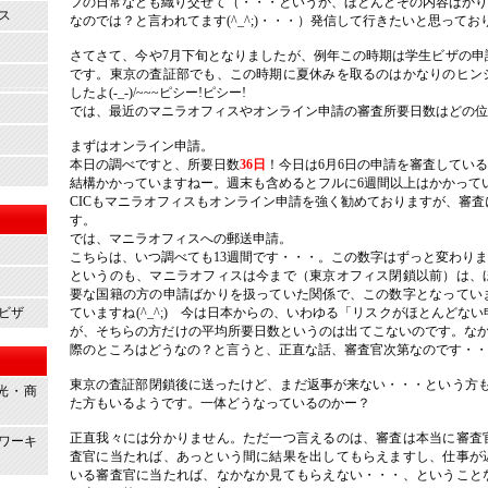
フの日常なども織り交ぜて（・・・というか、ほとんどその内容ばかり
ス
なのでは？と言われてます(^_^;)・・・）発信して行きたいと思ってお
さてさて、今や7月下旬となりましたが、例年この時期は学生ビザの申
です。東京の査証部でも、この時期に夏休みを取るのはかなりのヒン
したよ(-_-)/~~~ピシー!ピシー!
では、最近のマニラオフィスやオンライン申請の審査所要日数はどの位
まずはオンライン申請。
本日の調べですと、所要日数
36日
！今日は6月6日の申請を審査してい
結構かかっていますねー。週末も含めるとフルに6週間以上はかかって
CICもマニラオフィスもオンライン申請を強く勧めておりますが、審
す。
では、マニラオフィスへの郵送申請。
こちらは、いつ調べても13週間です・・・。この数字はずっと変わり
というのも、マニラオフィスは今まで（東京オフィス閉鎖以前）は、
要な国籍の方の申請ばかりを扱っていた関係で、この数字となってい
ビザ
ていますね(^_^;) 今は日本からの、いわゆる「リスクがほとんどな
が、そちらの方だけの平均所要日数というのは出てこないのです。なかなか
際のところはどうなの？と言うと、正直な話、審査官次第なのです・・
東京の査証部閉鎖後に送ったけど、まだ返事が来ない・・・という方も
光・商
た方もいるようです。一体どうなっているのかー？
正直我々には分かりません。ただ一つ言えるのは、審査は本当に審査
ワーキ
査官に当たれば、あっという間に結果を出してもらえますし、仕事が
いる審査官に当たれば、なかなか見てもらえない・・・、ということ