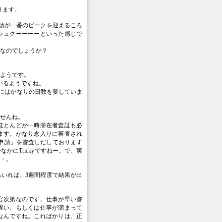
ります。
請が一番のピークを迎えるころ
シュクーーーーといった感じで
なのでしょうか？
るようです。
いるようですね。
査にはかなりの日数を要していま
ませんね。
ほとんどが一時滞在者査証も必
ます。かなり念入りに審査され
い申請」を審査しだしております
にTrickyですねー。で、実
・。
いれば、3週間程度で結果が出
官次第なのです。仕事が早い審
遅い、もしくは仕事が溜まって
なんですね。こればかりは、正