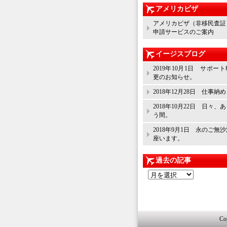
アメリカビザ
アメリカビザ（非移民査証
申請サービスのご案内
イージスブログ
2019年10月1日 サポー
更のお知らせ。
2018年12月28日 仕事納
2018年10月22日 日々、
う間。
2018年9月1日 永のご無
座います。
過去の記事
過
去
の
記
事
Co