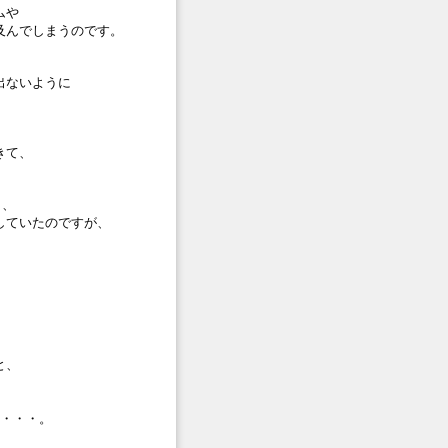
ムや
及んでしまうのです。
出ないように
きて、
ら、
していたのですが、
。
と、
か・・・。