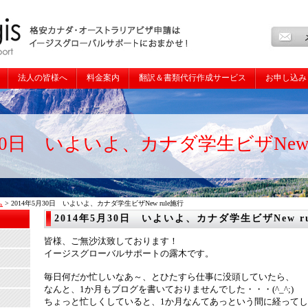
法人の皆様へ
料金案内
翻訳＆書類代行作成サービス
お申し込み
月30日 いよいよ、カナダ学生ビザNew 
ム
> 2014年5月30日 いよいよ、カナダ学生ビザNew rule施行
2014年5月30日 いよいよ、カナダ学生ビザNew r
皆様、ご無沙汰致しております！
イージスグローバルサポートの露木です。
毎日何だか忙しいなあ～、とひたすら仕事に没頭していたら、
なんと、1か月もブログを書いておりませんでした・・・(^_^;)
ちょっと忙しくしていると、1か月なんてあっという間に経って