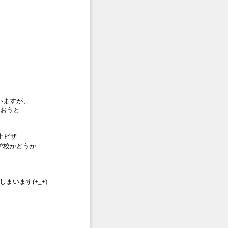
。
いますが、
まおうと
生ビザ
学校かどうか
まいます(+_+)