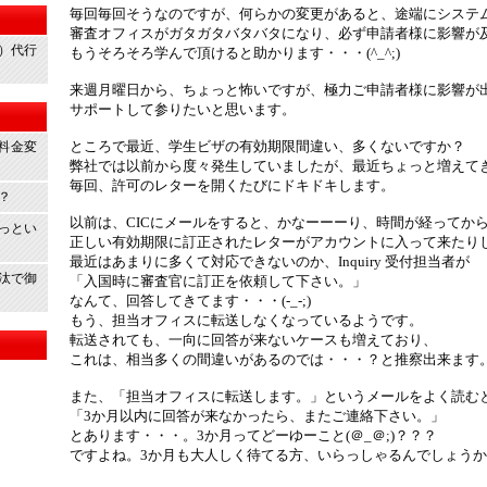
毎回毎回そうなのですが、何らかの変更があると、途端にシステ
審査オフィスがガタガタバタバタになり、必ず申請者様に影響が
）代行
もうそろそろ学んで頂けると助かります・・・(^_^;)
来週月曜日から、ちょっと怖いですが、極力ご申請者様に影響が
サポートして参りたいと思います。
ところで最近、学生ビザの有効期限間違い、多くないですか？
ト料金変
弊社では以前から度々発生していましたが、最近ちょっと増えて
毎回、許可のレターを開くたびにドキドキします。
め？
以前は、CICにメールをすると、かなーーーり、時間が経ってか
あっとい
正しい有効期限に訂正されたレターがアカウントに入って来たり
最近はあまりに多くて対応できないのか、Inquiry 受付担当者が
沙汰で御
「入国時に審査官に訂正を依頼して下さい。」
なんて、回答してきてます・・・(-_-;)
もう、担当オフィスに転送しなくなっているようです。
転送されても、一向に回答が来ないケースも増えており、
これは、相当多くの間違いがあるのでは・・・？と推察出来ます
また、「担当オフィスに転送します。」というメールをよく読む
「3か月以内に回答が来なかったら、またご連絡下さい。」
とあります・・・。3か月ってどーゆーこと(＠_＠;)？？？
ですよね。3か月も大人しく待てる方、いらっしゃるんでしょう