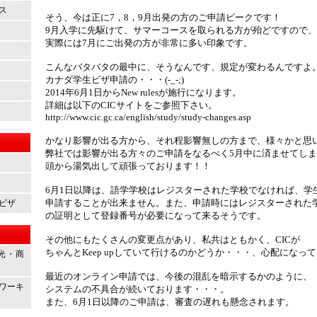
ス
そう、今は正に7，8，9月出発の方のご申請ピークです！
9月入学に先駆けて、サマーコースを取られる方が殆どですので、
実際には7月にご出発の方が非常に多い印象です。
こんなバタバタの最中に、そうなんです、規定が変わるんですよ
カナダ学生ビザ申請の・・・(-_-;)
2014年6月1日からNew rulesが施行になります。
詳細は以下のCICサイトをご参照下さい。
http://www.cic.gc.ca/english/study/study-changes.asp
かなり影響が出る方から、それ程影響無しの方まで、様々かと思
弊社では影響が出る方々のご申請をなるべく5月中に済ませてし
頭から湯気出して頑張っております！！
6月1日以降は、語学学校はレジスターされた学校でなければ、学
申請することが出来ません。また、申請時にはレジスターされた
ビザ
の証明として登録番号が必要になって来るそうです。
その他にもたくさんの変更点があり、私共はともかく、CICが
ちゃんとKeep upしていて行けるのかどうか・・・、心配になってし
光・商
最近のオンライン申請では、今後の混乱を暗示するかのように、
ワーキ
システムの不具合が続いております・・・。
また、6月1日以降のご申請は、審査の遅れも懸念されます。