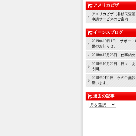
アメリカビザ
アメリカビザ（非移民査証
申請サービスのご案内
イージスブログ
2019年10月1日 サポー
更のお知らせ。
2018年12月28日 仕事納
2018年10月22日 日々、
う間。
2018年9月1日 永のご無
座います。
過去の記事
過
去
の
記
事