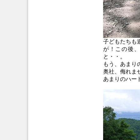
子どもたちも
が！この後、
と・・。
もう、あまり
奥社、侮れま
あまりのハード