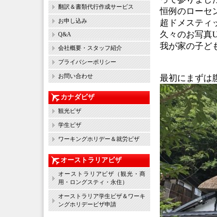
翻訳＆書類代行作成サービス
恒例のローセ
お申し込み
超ドメスティ
久々のお写真
Q&A
我が家の子ど
会社概要・スタッフ紹介
プライバシーポリシー
お問い合わせ
最初にまずは
カナダビザ
観光ビザ
学生ビザ
ワーキングホリデー＆就労ビザ
オーストラリアビザ
オーストラリアビザ（観光・商
用・ロングスティ・永住）
オーストラリア学生ビザ＆ワーキ
ングホリデービザ申請