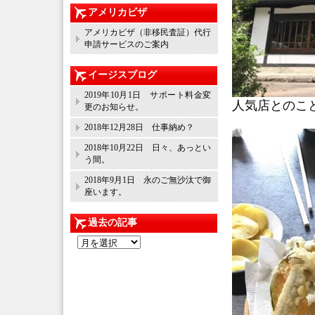
アメリカビザ
アメリカビザ（非移民査証）代行
申請サービスのご案内
イージスブログ
2019年10月1日 サポート料金変
人気店とのこ
更のお知らせ。
2018年12月28日 仕事納め？
2018年10月22日 日々、あっとい
う間。
2018年9月1日 永のご無沙汰で御
座います。
過去の記事
過
去
の
記
事