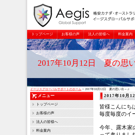
トップページ
お客様の声
法人の皆様へ
料金案内
2017年10月12日 夏の思
イージスグローバルサポートのホーム
> 2017年10月12日 夏の思い出～♫
メニュー
2017年10
トップページ
皆様こんにち
お客様の声
毎度毎度のイ
法人の皆様へ
今年、露木家
料金案内
って参りまし