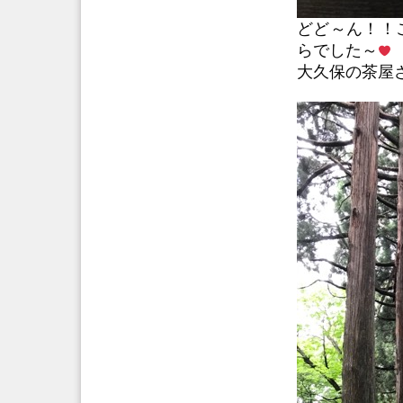
どど～ん！！
らでした～
大久保の茶屋